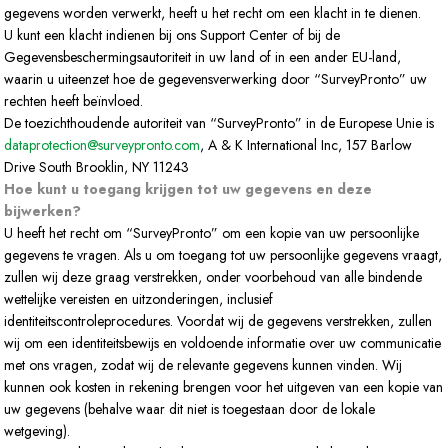
gegevens worden verwerkt, heeft u het recht om een klacht in te dienen.
U kunt een klacht indienen bij ons Support Center of bij de
Gegevensbeschermingsautoriteit in uw land of in een ander EU-land,
waarin u uiteenzet hoe de gegevensverwerking door “SurveyPronto” uw
rechten heeft beïnvloed.
De toezichthoudende autoriteit van “SurveyPronto” in de Europese Unie is
dataprotection@surveypronto.com
, A & K International Inc, 157 Barlow
Drive South Brooklin, NY 11243
Hoe kunt u toegang krijgen tot uw gegevens en deze
bijwerken?
U heeft het recht om “SurveyPronto” om een kopie van uw persoonlijke
gegevens te vragen. Als u om toegang tot uw persoonlijke gegevens vraagt,
zullen wij deze graag verstrekken, onder voorbehoud van alle bindende
wettelijke vereisten en uitzonderingen, inclusief
identiteitscontroleprocedures. Voordat wij de gegevens verstrekken, zullen
wij om een identiteitsbewijs en voldoende informatie over uw communicatie
met ons vragen, zodat wij de relevante gegevens kunnen vinden. Wij
kunnen ook kosten in rekening brengen voor het uitgeven van een kopie van
uw gegevens (behalve waar dit niet is toegestaan door de lokale
wetgeving).