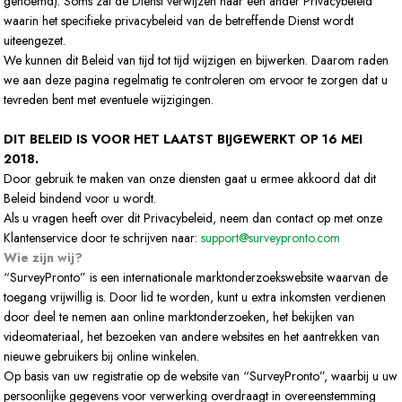
genoemd). Soms zal de Dienst verwijzen naar een ander Privacybeleid
waarin het specifieke privacybeleid van de betreffende Dienst wordt
uiteengezet.
We kunnen dit Beleid van tijd tot tijd wijzigen en bijwerken. Daarom raden
we aan deze pagina regelmatig te controleren om ervoor te zorgen dat u
tevreden bent met eventuele wijzigingen.
DIT BELEID IS VOOR HET LAATST BIJGEWERKT OP 16 MEI
2018.
Door gebruik te maken van onze diensten gaat u ermee akkoord dat dit
Beleid bindend voor u wordt.
Als u vragen heeft over dit Privacybeleid, neem dan contact op met onze
Klantenservice door te schrijven naar:
support@surveypronto.com
Wie zijn wij?
“SurveyPronto” is een internationale marktonderzoekswebsite waarvan de
toegang vrijwillig is. Door lid te worden, kunt u extra inkomsten verdienen
door deel te nemen aan online marktonderzoeken, het bekijken van
videomateriaal, het bezoeken van andere websites en het aantrekken van
nieuwe gebruikers bij online winkelen.
Op basis van uw registratie op de website van “SurveyPronto”, waarbij u uw
persoonlijke gegevens voor verwerking overdraagt in overeenstemming