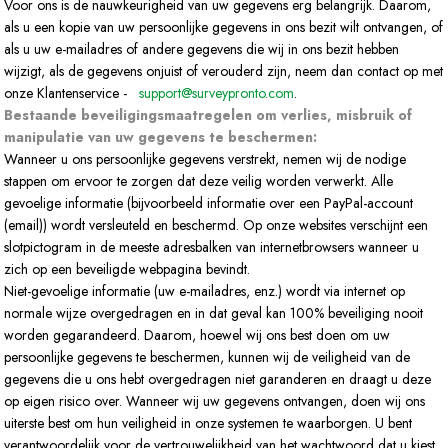
Voor ons is de nauwkeurigheid van uw gegevens erg belangrijk. Daarom,
als u een kopie van uw persoonlijke gegevens in ons bezit wilt ontvangen, of
als u uw e-mailadres of andere gegevens die wij in ons bezit hebben
wijzigt, als de gegevens onjuist of verouderd zijn, neem dan contact op met
onze Klantenservice -
support@surveypronto.com
.
Bestaande beveiligingsmaatregelen om verlies, misbruik of
manipulatie van uw gegevens te beschermen:
Wanneer u ons persoonlijke gegevens verstrekt, nemen wij de nodige
stappen om ervoor te zorgen dat deze veilig worden verwerkt. Alle
gevoelige informatie (bijvoorbeeld informatie over een PayPal-account
(email)) wordt versleuteld en beschermd. Op onze websites verschijnt een
slotpictogram in de meeste adresbalken van internetbrowsers wanneer u
zich op een beveiligde webpagina bevindt.
Niet-gevoelige informatie (uw e-mailadres, enz.) wordt via internet op
normale wijze overgedragen en in dat geval kan 100% beveiliging nooit
worden gegarandeerd. Daarom, hoewel wij ons best doen om uw
persoonlijke gegevens te beschermen, kunnen wij de veiligheid van de
gegevens die u ons hebt overgedragen niet garanderen en draagt u deze
op eigen risico over. Wanneer wij uw gegevens ontvangen, doen wij ons
uiterste best om hun veiligheid in onze systemen te waarborgen. U bent
verantwoordelijk voor de vertrouwelijkheid van het wachtwoord dat u kiest