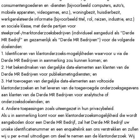
consumentengoederen en -diensten (bijvoorbeeld computers, auto's,
mobiele apparaten, videogames, enz.), woningbezit, huisdierbezit,
werkgerelateerde informatie (bijvoorbeeld titel, rol, reizen, industrie, enz.)
en sociale klasse, met derde partijen voor
steekproef-/marktonderzoeksbedrijven (individueel aangeduid als “Derde
MR Bedrijf” en gezamenlijk als “Derde MR Bedrijven”) voor de volgende
doeleinden:
1. Identificeren van klantonderzoeks-mogelijkheden waarvoor u via de
Derde MR Bedrijven in aanmerking zou kunnen komen; en
2. Het bekendmaken van dergelijke data-elementen aan klanten van de
Derde MR Bedrijven voor publieksmetingdiensten; en
3. Het toevoegen van dergelijke data-elementen aan voltooide
klantonderzoeken en het leveren van de toegevoegde onderzoeksgegevens
aan klanten van de Derde MR Bedrijven voor analytische of
onderzoeksdoeleinden; en
4. Andere toepassingen zoals uiteengezet in hun privacybeleid.
Als u in aanmerking komt voor een klantonderzoeksmogelijkheid die wordt
aangeboden door een Derde MR Bedrijf, zal het Derde MR Bedrijf uw
unieke identificatienummer en een enquêtelink aan ons verstrekken en zullen
wij u per e-mail uitnodigen om deel te nemen aan de klantonderzoek. Wij