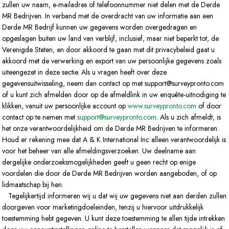
zullen uw naam, e-mailadres of telefoonnummer niet delen met de Derde
MR Bedrijven. In verband met de overdracht van uw informatie aan een
Derde MR Bedrijf kunnen uw gegevens worden overgedragen en
opgeslagen buiten uw land van verblijf, inclusief, maar niet beperkt tot, de
Verenigde Staten, en door akkoord te gaan met dit privacybeleid gaat u
akkoord met de verwerking en export van uw persoonlijke gegevens zoals
uiteengezet in deze sectie. Als u vragen heeft over deze
gegevensuitwisseling, neem dan contact op met support@surveypronto.com
of u kunt zich afmelden door op de afmeldlink in uw enquête-uitnodiging te
klikken, vanuit uw persoonlijke account op
www.surveypronto.com
of door
contact op te nemen met
support@surveypronto.com
. Als u zich afmeldt, is
het onze verantwoordelijkheid om de Derde MR Bedrijven te informeren.
Houd er rekening mee dat A & K International Inc alleen verantwoordelijk is
voor het beheer van alle afmeldingsverzoeken. Uw deelname aan
dergelijke onderzoeksmogelijkheden geeft u geen recht op enige
voordelen die door de Derde MR Bedrijven worden aangeboden, of op
lidmaatschap bij hen.
Tegelijkertijd informeren wij u dat wij uw gegevens niet aan derden zullen
doorgeven voor marketingdoeleinden, tenzij u hiervoor uitdrukkelijk
toestemming hebt gegeven. U kunt deze toestemming te allen tijde intrekken