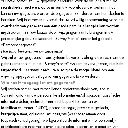
“SurveyPronto” zal uw gegevens gebruiken voor de veiligheid van de
registratie-transactie en, op basis van uw voorafgaande toestemming,
kunnen uw gegevens worden doorgegeven aan derden om hun doelen te
bereiken. Wij informeren u vooraf dat uw vrijwillige toestemming voor de
overdracht van gegevens aan een derde partij te allen tijde kan worden
ingetrokken, naar uw keuze, door wijzigingen aan te brengen in uw
persoonlijke gebruikersaccount “SurveyPronto” onder het gedeelte
“Persoonsgegevens”.
Hoe lang bewaren we uw gegevens?
Wij zullen uw gegevens in ons systeem bewaren zolang u uw recht om uw
gebruikersaccount in het “SurveyPronto” systeem te verwijderen, niet hebt
uitgeoefend. Daarnaast heeft u te allen tijde de mogelijkheid om een
vrijwillig opgegeven categorie van gegevens te verwijderen.
Wie heeft toegang tot uw gegevens?
Wij werken samen met verschillende onderzoeksbedrijven, zoals:
SurveyPronto kan uw persoonlijke informatie en/of sociodemografische
informatie delen, inclusief, maar niet beperkt tot, een uniek
identificatienummer (“UID”), postcode, regio, provincie, geslacht,
burgerlijke staat, opleiding, etniciteit/ras (waar toegestaan door
toepasselijke wetgeving), werkgerelateerde informatie, niet-persoonlijk
identificeerbare informatie over gezinsleden, gebruik en eigendom van