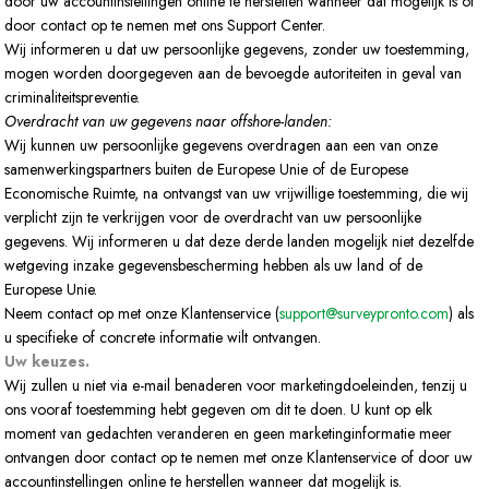
door uw accountinstellingen online te herstellen wanneer dat mogelijk is of
door contact op te nemen met ons Support Center.
Wij informeren u dat uw persoonlijke gegevens, zonder uw toestemming,
mogen worden doorgegeven aan de bevoegde autoriteiten in geval van
criminaliteitspreventie.
Overdracht van uw gegevens naar offshore-landen:
Wij kunnen uw persoonlijke gegevens overdragen aan een van onze
samenwerkingspartners buiten de Europese Unie of de Europese
Economische Ruimte, na ontvangst van uw vrijwillige toestemming, die wij
verplicht zijn te verkrijgen voor de overdracht van uw persoonlijke
gegevens. Wij informeren u dat deze derde landen mogelijk niet dezelfde
wetgeving inzake gegevensbescherming hebben als uw land of de
Europese Unie.
Neem contact op met onze Klantenservice (
support@surveypronto.com
) als
u specifieke of concrete informatie wilt ontvangen.
Uw keuzes.
Wij zullen u niet via e-mail benaderen voor marketingdoeleinden, tenzij u
ons vooraf toestemming hebt gegeven om dit te doen. U kunt op elk
moment van gedachten veranderen en geen marketinginformatie meer
ontvangen door contact op te nemen met onze Klantenservice of door uw
accountinstellingen online te herstellen wanneer dat mogelijk is.