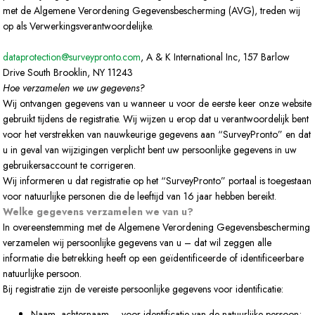
met de Algemene Verordening Gegevensbescherming (AVG), treden wij
op als Verwerkingsverantwoordelijke.
dataprotection@surveypronto.com
, A & K International Inc, 157 Barlow
Drive South Brooklin, NY 11243
Hoe verzamelen we uw gegevens?
Wij ontvangen gegevens van u wanneer u voor de eerste keer onze website
gebruikt tijdens de registratie. Wij wijzen u erop dat u verantwoordelijk bent
voor het verstrekken van nauwkeurige gegevens aan “SurveyPronto” en dat
u in geval van wijzigingen verplicht bent uw persoonlijke gegevens in uw
gebruikersaccount te corrigeren.
Wij informeren u dat registratie op het “SurveyPronto” portaal is toegestaan
voor natuurlijke personen die de leeftijd van 16 jaar hebben bereikt.
Welke gegevens verzamelen we van u?
In overeenstemming met de Algemene Verordening Gegevensbescherming
verzamelen wij persoonlijke gegevens van u – dat wil zeggen alle
informatie die betrekking heeft op een geïdentificeerde of identificeerbare
natuurlijke persoon.
Bij registratie zijn de vereiste persoonlijke gegevens voor identificatie:
Naam, achternaam – voor identificatie van de natuurlijke persoon;