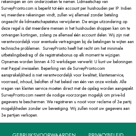
rekeningen en om onderzoeken te nemen. Lidmaatschap van
SurveyPronto.com is beperkt tot één account per huishouden per IP. Indien
wij meerdere rekeningen vindt, zullen wij allemaal zonder betaling
ongeacht de lidmaatschapsstatus verwijderen. De enige uitzondering op
deze regel is dat meerdere mensen in het huishouden shoppen kan om te
ontvangen kortingen, zolang ze allemaal één account delen. Wij zijn niet
verantwoordelijk voor eventuele vertragingen bij de betalingen te wijten aan
technische problemen. SurveyPronto heeft het recht om het minimale
uitbetalingsbedrag of de registratiebonus op elk moment te wijzigen.
Opnames worden binnen 4-10 werkdagen verwerkt. U kunt uw beloningen
met Paypal inwisselen. Beperking van de SurveyPronto.com
aansprakelijkheid is niet verantwoordelijk voor kwaliteit, klantenservice,
voorraad, inhoud, beloften of het beleid van één van onze winkels. Alle
vragen van klanten service moeten direct met de opslag worden aangepakt.
SurveyPronto.com neemt de nodige voorzorgen mogelijk om prive-lid
gegevens te beschermen. We registreren u nooit voor reclame of 3e partij
mogelijkheden zonder uw bevestiging. Wij zullen nooit uw gegevens aan
3e partijen verkopen.
GEBRUIKSVOORWAARDEN
PRIVACYBELEID