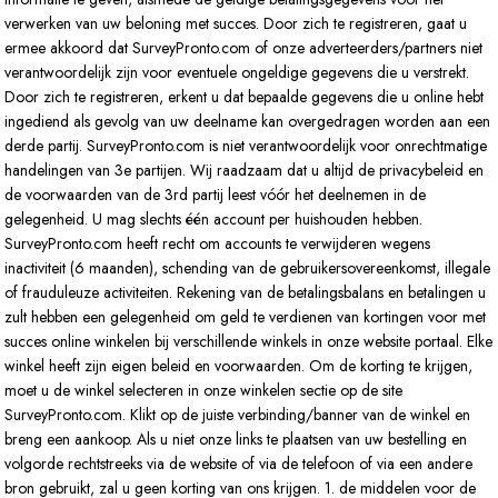
verwerken van uw beloning met succes. Door zich te registreren, gaat u
ermee akkoord dat SurveyPronto.com of onze adverteerders/partners niet
verantwoordelijk zijn voor eventuele ongeldige gegevens die u verstrekt.
Door zich te registreren, erkent u dat bepaalde gegevens die u online hebt
ingediend als gevolg van uw deelname kan overgedragen worden aan een
derde partij. SurveyPronto.com is niet verantwoordelijk voor onrechtmatige
handelingen van 3e partijen. Wij raadzaam dat u altijd de privacybeleid en
de voorwaarden van de 3rd partij leest vóór het deelnemen in de
gelegenheid. U mag slechts één account per huishouden hebben.
SurveyPronto.com heeft recht om accounts te verwijderen wegens
inactiviteit (6 maanden), schending van de gebruikersovereenkomst, illegale
of frauduleuze activiteiten. Rekening van de betalingsbalans en betalingen u
zult hebben een gelegenheid om geld te verdienen van kortingen voor met
succes online winkelen bij verschillende winkels in onze website portaal. Elke
winkel heeft zijn eigen beleid en voorwaarden. Om de korting te krijgen,
moet u de winkel selecteren in onze winkelen sectie op de site
SurveyPronto.com. Klikt op de juiste verbinding/banner van de winkel en
breng een aankoop. Als u niet onze links te plaatsen van uw bestelling en
volgorde rechtstreeks via de website of via de telefoon of via een andere
bron gebruikt, zal u geen korting van ons krijgen. 1. de middelen voor de