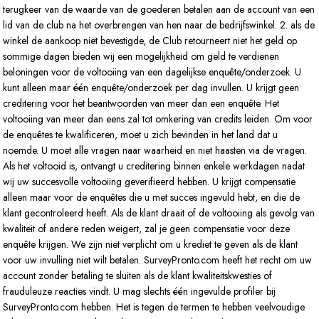
terugkeer van de waarde van de goederen betalen aan de account van een
lid van de club na het overbrengen van hen naar de bedrijfswinkel. 2. als de
winkel de aankoop niet bevestigde, de Club retourneert niet het geld op
sommige dagen bieden wij een mogelijkheid om geld te verdienen
beloningen voor de voltooiing van een dagelijkse enquête/onderzoek. U
kunt alleen maar één enquête/onderzoek per dag invullen. U krijgt geen
creditering voor het beantwoorden van meer dan een enquête. Het
voltooiing van meer dan eens zal tot omkering van credits leiden. Om voor
de enquêtes te kwalificeren, moet u zich bevinden in het land dat u
noemde. U moet alle vragen naar waarheid en niet haasten via de vragen.
Als het voltooid is, ontvangt u creditering binnen enkele werkdagen nadat
wij uw succesvolle voltooiing geverifieerd hebben. U krijgt compensatie
alleen maar voor de enquêtes die u met succes ingevuld hebt, en die de
klant gecontroleerd heeft. Als de klant draait of de voltooiing als gevolg van
kwaliteit of andere reden weigert, zal je geen compensatie voor deze
enquête krijgen. We zijn niet verplicht om u krediet te geven als de klant
voor uw invulling niet wilt betalen. SurveyPronto.com heeft het recht om uw
account zonder betaling te sluiten als de klant kwaliteitskwesties of
frauduleuze reacties vindt. U mag slechts één ingevulde profiler bij
SurveyPronto.com hebben. Het is tegen de termen te hebben veelvoudige